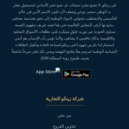
في زينكو، لا نصنع مجرد منتجات بل نضع حجر الأساس لمستقبلٍ يفخر
به الوطن نسعى بوعيٍ وشغف لأن نكون الاسم الأبرز في عالم
التأسيس والتشطيب محولين المواد الوطنية إلى تحفٍ هندسية تضاهي
بـجودتها أرقى المعايير العالمية.نحن هنا لنعيد تعريف مفهوم القيمة
تساوى الجودة عبر توريد حلولٍ مبتكرة تلبي تطلعات الأسواق المحلية
والإقليمية بذكاءٍ تنافسي لا يضاهى. ولأننا نؤمن بأن الإنسان هو أثمن
استثماراتنا نكرس جهودنا في زينكو لصناعة القادة وتأهيل الطاقات
الشبابية الوطنية لنرسم معاً ملامح النهضة ونبني بكل فخر صرحاً شامخاً
يجسد طموح رؤية المملكة 2030.
شركة زينكو التجارية
من نحن
عناوين الفروع