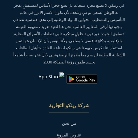
في زينكو، لا نصنع مجرد منتجات بل نضع حجر الأساس لمستقبلٍ يفخر
به الوطن نسعى بوعيٍ وشغف لأن نكون الاسم الأبرز في عالم
التأسيس والتشطيب محولين المواد الوطنية إلى تحفٍ هندسية تضاهي
بـجودتها أرقى المعايير العالمية.نحن هنا لنعيد تعريف مفهوم القيمة
تساوى الجودة عبر توريد حلولٍ مبتكرة تلبي تطلعات الأسواق المحلية
والإقليمية بذكاءٍ تنافسي لا يضاهى. ولأننا نؤمن بأن الإنسان هو أثمن
استثماراتنا نكرس جهودنا في زينكو لصناعة القادة وتأهيل الطاقات
الشبابية الوطنية لنرسم معاً ملامح النهضة ونبني بكل فخر صرحاً شامخاً
يجسد طموح رؤية المملكة 2030.
شركة زينكو التجارية
من نحن
عناوين الفروع