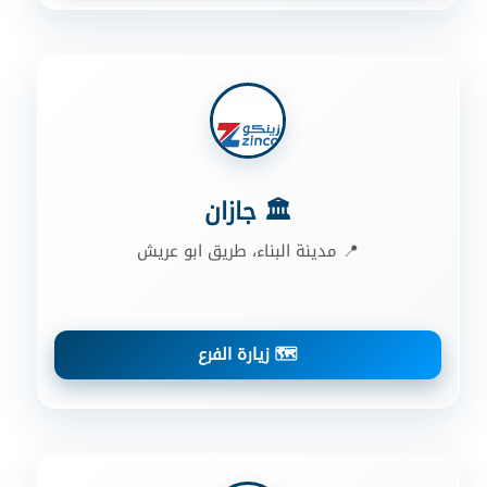
🏛️ جازان
📍 مدينة البناء، طريق ابو عريش
🗺️ زيارة الفرع