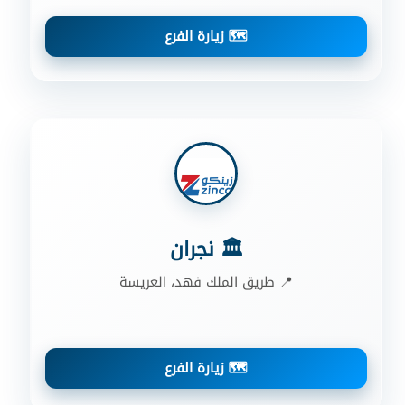
🗺️ زيارة الفرع
🏛️ نجران
📍 طريق الملك فهد، العريسة
🗺️ زيارة الفرع