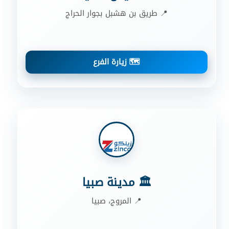
📍 طريق بن هشبل بجوار الحراج
🗺️ زيارة الفرع
🏛️ مدينة صبيا
📍 المروج، صبيا