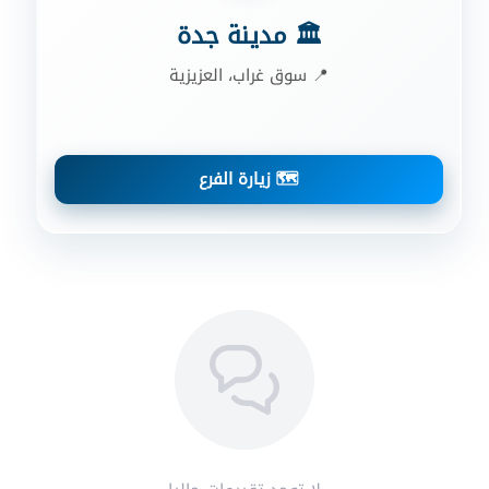
🏛️ مدينة جدة
📍 سوق غراب، العزيزية
🗺️ زيارة الفرع