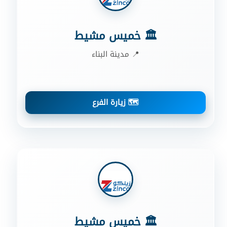
🏛️ خميس مشيط
📍 مدينة البناء
🗺️ زيارة الفرع
🏛️ خميس مشيط