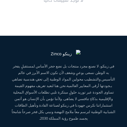
لا توجد تقييمات حاليا
في زينكو، لا نصنع مجرد منتجات بل نضع حجر الأساس لمستقبلٍ يفخر
به الوطن نسعى بوعيٍ وشغف لأن نكون الاسم الأبرز في عالم
التأسيس والتشطيب محولين المواد الوطنية إلى تحفٍ هندسية تضاهي
بـجودتها أرقى المعايير العالمية.نحن هنا لنعيد تعريف مفهوم القيمة
تساوى الجودة عبر توريد حلولٍ مبتكرة تلبي تطلعات الأسواق المحلية
والإقليمية بذكاءٍ تنافسي لا يضاهى. ولأننا نؤمن بأن الإنسان هو أثمن
استثماراتنا نكرس جهودنا في زينكو لصناعة القادة وتأهيل الطاقات
الشبابية الوطنية لنرسم معاً ملامح النهضة ونبني بكل فخر صرحاً شامخاً
يجسد طموح رؤية المملكة 2030.