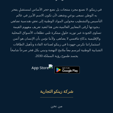
في زينكو، لا نصنع مجرد منتجات بل نضع حجر الأساس لمستقبلٍ يفخر
به الوطن نسعى بوعيٍ وشغف لأن نكون الاسم الأبرز في عالم
التأسيس والتشطيب محولين المواد الوطنية إلى تحفٍ هندسية تضاهي
بـجودتها أرقى المعايير العالمية.نحن هنا لنعيد تعريف مفهوم القيمة
تساوى الجودة عبر توريد حلولٍ مبتكرة تلبي تطلعات الأسواق المحلية
والإقليمية بذكاءٍ تنافسي لا يضاهى. ولأننا نؤمن بأن الإنسان هو أثمن
استثماراتنا نكرس جهودنا في زينكو لصناعة القادة وتأهيل الطاقات
الشبابية الوطنية لنرسم معاً ملامح النهضة ونبني بكل فخر صرحاً شامخاً
يجسد طموح رؤية المملكة 2030.
شركة زينكو التجارية
من نحن