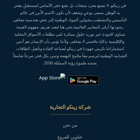
في زينكو، لا نصنع مجرد منتجات بل نضع حجر الأساس لمستقبلٍ يفخر
به الوطن نسعى بوعيٍ وشغف لأن نكون الاسم الأبرز في عالم
التأسيس والتشطيب محولين المواد الوطنية إلى تحفٍ هندسية تضاهي
بـجودتها أرقى المعايير العالمية.نحن هنا لنعيد تعريف مفهوم القيمة
تساوى الجودة عبر توريد حلولٍ مبتكرة تلبي تطلعات الأسواق المحلية
والإقليمية بذكاءٍ تنافسي لا يضاهى. ولأننا نؤمن بأن الإنسان هو أثمن
استثماراتنا نكرس جهودنا في زينكو لصناعة القادة وتأهيل الطاقات
الشبابية الوطنية لنرسم معاً ملامح النهضة ونبني بكل فخر صرحاً شامخاً
يجسد طموح رؤية المملكة 2030.
شركة زينكو التجارية
من نحن
عناوين الفروع