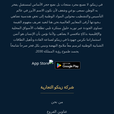
في زينكو، لا نصنع مجرد منتجات بل نضع حجر الأساس لمستقبلٍ يفخر
به الوطن نسعى بوعيٍ وشغف لأن نكون الاسم الأبرز في عالم
التأسيس والتشطيب محولين المواد الوطنية إلى تحفٍ هندسية تضاهي
بـجودتها أرقى المعايير العالمية.نحن هنا لنعيد تعريف مفهوم القيمة
تساوى الجودة عبر توريد حلولٍ مبتكرة تلبي تطلعات الأسواق المحلية
والإقليمية بذكاءٍ تنافسي لا يضاهى. ولأننا نؤمن بأن الإنسان هو أثمن
استثماراتنا نكرس جهودنا في زينكو لصناعة القادة وتأهيل الطاقات
الشبابية الوطنية لنرسم معاً ملامح النهضة ونبني بكل فخر صرحاً شامخاً
يجسد طموح رؤية المملكة 2030.
شركة زينكو التجارية
من نحن
عناوين الفروع