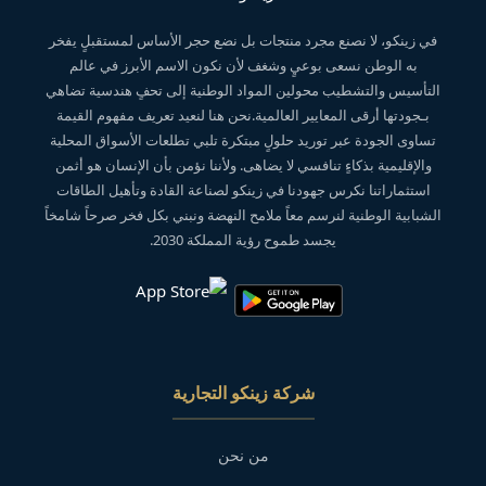
في زينكو، لا نصنع مجرد منتجات بل نضع حجر الأساس لمستقبلٍ يفخر
به الوطن نسعى بوعيٍ وشغف لأن نكون الاسم الأبرز في عالم
التأسيس والتشطيب محولين المواد الوطنية إلى تحفٍ هندسية تضاهي
بـجودتها أرقى المعايير العالمية.نحن هنا لنعيد تعريف مفهوم القيمة
تساوى الجودة عبر توريد حلولٍ مبتكرة تلبي تطلعات الأسواق المحلية
والإقليمية بذكاءٍ تنافسي لا يضاهى. ولأننا نؤمن بأن الإنسان هو أثمن
استثماراتنا نكرس جهودنا في زينكو لصناعة القادة وتأهيل الطاقات
الشبابية الوطنية لنرسم معاً ملامح النهضة ونبني بكل فخر صرحاً شامخاً
يجسد طموح رؤية المملكة 2030.
شركة زينكو التجارية
من نحن