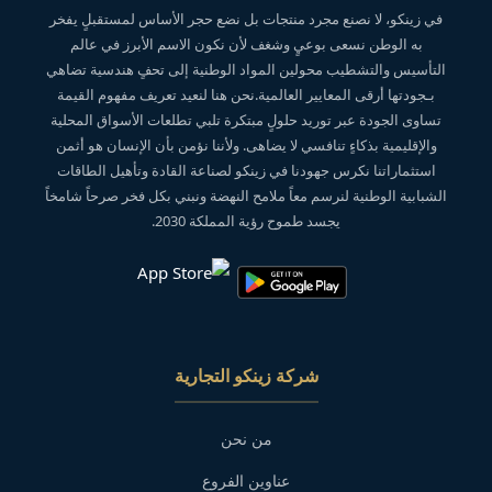
في زينكو، لا نصنع مجرد منتجات بل نضع حجر الأساس لمستقبلٍ يفخر
به الوطن نسعى بوعيٍ وشغف لأن نكون الاسم الأبرز في عالم
التأسيس والتشطيب محولين المواد الوطنية إلى تحفٍ هندسية تضاهي
بـجودتها أرقى المعايير العالمية.نحن هنا لنعيد تعريف مفهوم القيمة
تساوى الجودة عبر توريد حلولٍ مبتكرة تلبي تطلعات الأسواق المحلية
والإقليمية بذكاءٍ تنافسي لا يضاهى. ولأننا نؤمن بأن الإنسان هو أثمن
استثماراتنا نكرس جهودنا في زينكو لصناعة القادة وتأهيل الطاقات
الشبابية الوطنية لنرسم معاً ملامح النهضة ونبني بكل فخر صرحاً شامخاً
يجسد طموح رؤية المملكة 2030.
شركة زينكو التجارية
من نحن
عناوين الفروع