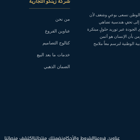
شركة زينكو التجارية
ه الوطن نسعى بوعيٍ وشغف لأن
من نحن
 إلى تحفٍ هندسية تضاهي
ى الجودة عبر توريد حلولٍ مبتكرة
عناوين الفروع
نؤمن بأن الإنسان هو أثمن
كتالوج التصاميم
ة الوطنية لنرسم معاً ملامح
خدمات ما بعد البيع
الضمان الذهبي
عناوين فروعنا
الشروط والأحكام
نضمنلك منتجاتنا
اكتشف منصاتنا