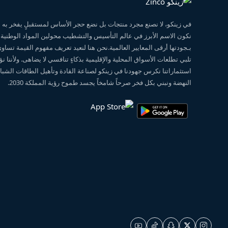
في زينكو، لا نصنع مجرد منتجات بل نضع حجر الأساس لمستقبلٍ يفخر ب
نكون الاسم الأبرز في عالم التأسيس والتشطيب محولين المواد الوطنية
بـجودتها أرقى المعايير العالمية.نحن هنا لنعيد تعريف مفهوم القيمة تساو
تلبي تطلعات الأسواق المحلية والإقليمية بذكاءٍ تنافسي لا يضاهى. ولأننا 
استثماراتنا نكرس جهودنا في زينكو لصناعة القادة وتأهيل الطاقات الشبابي
النهضة ونبني بكل فخر صرحاً شامخاً يجسد طموح رؤية المملكة 2030.