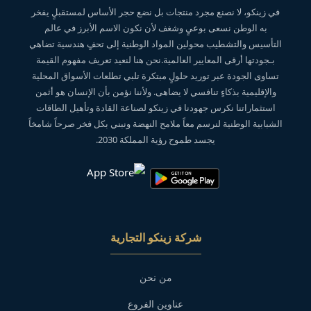
في زينكو، لا نصنع مجرد منتجات بل نضع حجر الأساس لمستقبلٍ يفخر
به الوطن نسعى بوعيٍ وشغف لأن نكون الاسم الأبرز في عالم
التأسيس والتشطيب محولين المواد الوطنية إلى تحفٍ هندسية تضاهي
بـجودتها أرقى المعايير العالمية.نحن هنا لنعيد تعريف مفهوم القيمة
تساوى الجودة عبر توريد حلولٍ مبتكرة تلبي تطلعات الأسواق المحلية
والإقليمية بذكاءٍ تنافسي لا يضاهى. ولأننا نؤمن بأن الإنسان هو أثمن
استثماراتنا نكرس جهودنا في زينكو لصناعة القادة وتأهيل الطاقات
الشبابية الوطنية لنرسم معاً ملامح النهضة ونبني بكل فخر صرحاً شامخاً
يجسد طموح رؤية المملكة 2030.
شركة زينكو التجارية
من نحن
عناوين الفروع