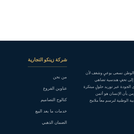
شركة زينكو التجارية
ه الوطن نسعى بوعيٍ وشغف لأن
من نحن
 إلى تحفٍ هندسية تضاهي
ى الجودة عبر توريد حلولٍ مبتكرة
عناوين الفروع
نؤمن بأن الإنسان هو أثمن
كتالوج التصاميم
ة الوطنية لنرسم معاً ملامح
خدمات ما بعد البيع
الضمان الذهبي