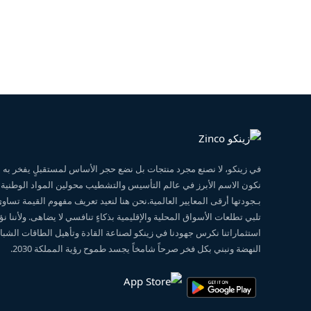
في زينكو، لا نصنع مجرد منتجات بل نضع حجر الأساس لمستقبلٍ يفخر ب
نكون الاسم الأبرز في عالم التأسيس والتشطيب محولين المواد الوطنية
بـجودتها أرقى المعايير العالمية.نحن هنا لنعيد تعريف مفهوم القيمة تساو
تلبي تطلعات الأسواق المحلية والإقليمية بذكاءٍ تنافسي لا يضاهى. ولأننا 
استثماراتنا نكرس جهودنا في زينكو لصناعة القادة وتأهيل الطاقات الشبابي
النهضة ونبني بكل فخر صرحاً شامخاً يجسد طموح رؤية المملكة 2030.