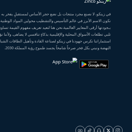
في زينكو، لا نصنع مجرد منتجات بل نضع حجر الأساس لمستقبلٍ يفخر ب
نكون الاسم الأبرز في عالم التأسيس والتشطيب محولين المواد الوطنية
بـجودتها أرقى المعايير العالمية.نحن هنا لنعيد تعريف مفهوم القيمة تساو
تلبي تطلعات الأسواق المحلية والإقليمية بذكاءٍ تنافسي لا يضاهى. ولأننا 
استثماراتنا نكرس جهودنا في زينكو لصناعة القادة وتأهيل الطاقات الشبابي
النهضة ونبني بكل فخر صرحاً شامخاً يجسد طموح رؤية المملكة 2030.