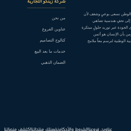
شركة زينكو التجارية
ه الوطن نسعى بوعيٍ وشغف لأن
من نحن
 إلى تحفٍ هندسية تضاهي
ى الجودة عبر توريد حلولٍ مبتكرة
عناوين الفروع
نؤمن بأن الإنسان هو أثمن
كتالوج التصاميم
ة الوطنية لنرسم معاً ملامح
خدمات ما بعد البيع
الضمان الذهبي
عناوين فروعنا
الشروط والأحكام
نضمنلك منتجاتنا
اكتشف منصاتنا