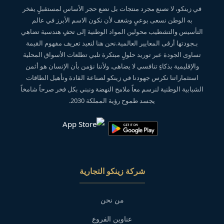
في زينكو، لا نصنع مجرد منتجات بل نضع حجر الأساس لمستقبلٍ يفخر
به الوطن نسعى بوعيٍ وشغف لأن نكون الاسم الأبرز في عالم
التأسيس والتشطيب محولين المواد الوطنية إلى تحفٍ هندسية تضاهي
بـجودتها أرقى المعايير العالمية.نحن هنا لنعيد تعريف مفهوم القيمة
تساوى الجودة عبر توريد حلولٍ مبتكرة تلبي تطلعات الأسواق المحلية
والإقليمية بذكاءٍ تنافسي لا يضاهى. ولأننا نؤمن بأن الإنسان هو أثمن
استثماراتنا نكرس جهودنا في زينكو لصناعة القادة وتأهيل الطاقات
الشبابية الوطنية لنرسم معاً ملامح النهضة ونبني بكل فخر صرحاً شامخاً
يجسد طموح رؤية المملكة 2030.
شركة زينكو التجارية
من نحن
عناوين الفروع