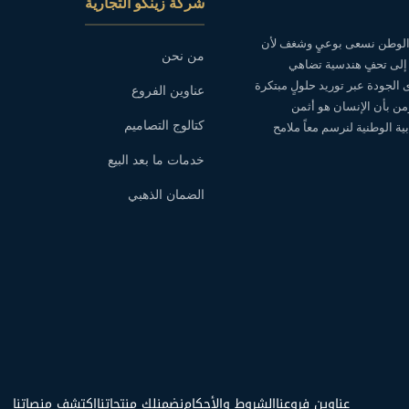
شركة زينكو التجارية
ه الوطن نسعى بوعيٍ وشغف لأن
من نحن
 إلى تحفٍ هندسية تضاهي
ى الجودة عبر توريد حلولٍ مبتكرة
عناوين الفروع
نؤمن بأن الإنسان هو أثمن
كتالوج التصاميم
ة الوطنية لنرسم معاً ملامح
خدمات ما بعد البيع
الضمان الذهبي
عناوين فروعنا
الشروط والأحكام
نضمنلك منتجاتنا
اكتشف منصاتنا