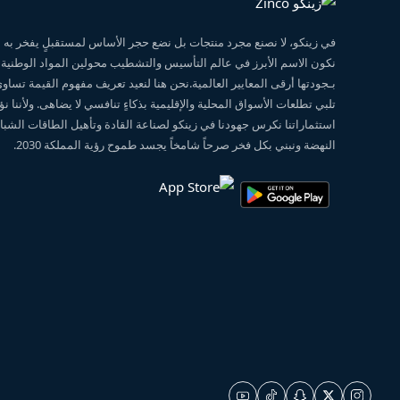
في زينكو، لا نصنع مجرد منتجات بل نضع حجر الأساس لمستقبلٍ يفخر ب
نكون الاسم الأبرز في عالم التأسيس والتشطيب محولين المواد الوطنية
بـجودتها أرقى المعايير العالمية.نحن هنا لنعيد تعريف مفهوم القيمة تساو
تلبي تطلعات الأسواق المحلية والإقليمية بذكاءٍ تنافسي لا يضاهى. ولأننا 
استثماراتنا نكرس جهودنا في زينكو لصناعة القادة وتأهيل الطاقات الشبابي
النهضة ونبني بكل فخر صرحاً شامخاً يجسد طموح رؤية المملكة 2030.