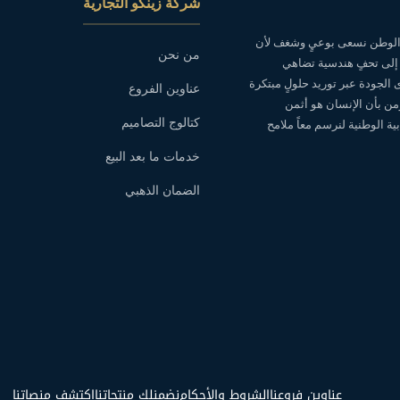
شركة زينكو التجارية
ه الوطن نسعى بوعيٍ وشغف لأن
من نحن
 إلى تحفٍ هندسية تضاهي
ى الجودة عبر توريد حلولٍ مبتكرة
عناوين الفروع
نؤمن بأن الإنسان هو أثمن
كتالوج التصاميم
ة الوطنية لنرسم معاً ملامح
خدمات ما بعد البيع
الضمان الذهبي
عناوين فروعنا
الشروط والأحكام
نضمنلك منتجاتنا
اكتشف منصاتنا