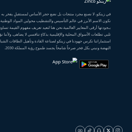
في زينكو، لا نصنع مجرد منتجات بل نضع حجر الأساس لمستقبلٍ يفخر ب
نكون الاسم الأبرز في عالم التأسيس والتشطيب محولين المواد الوطنية
بـجودتها أرقى المعايير العالمية.نحن هنا لنعيد تعريف مفهوم القيمة تساو
تلبي تطلعات الأسواق المحلية والإقليمية بذكاءٍ تنافسي لا يضاهى. ولأننا 
استثماراتنا نكرس جهودنا في زينكو لصناعة القادة وتأهيل الطاقات الشبابي
النهضة ونبني بكل فخر صرحاً شامخاً يجسد طموح رؤية المملكة 2030.