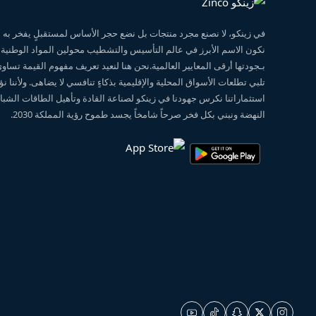
في زينكو، لا نصنع مجرد منتجات بل نضع حجر الأساس لمستقبلٍ يفخر ب
نكون الاسم الأبرز في عالم التأسيس والتشطيب محولين المواد الوطنية
بـجودتها أرقى المعايير العالمية.نحن هنا لنعيد تعريف مفهوم القيمة تساو
تلبي تطلعات الأسواق المحلية والإقليمية بذكاءٍ تنافسي لا يضاهى. ولأننا 
استثماراتنا نكرس جهودنا في زينكو لصناعة القادة وتأهيل الطاقات الشبابي
النهضة ونبني بكل فخر صرحاً شامخاً يجسد طموح رؤية المملكة 2030.