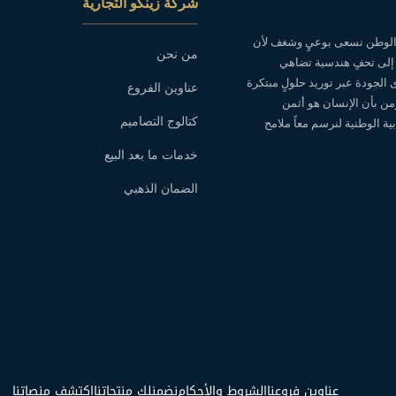
شركة زينكو التجارية
ه الوطن نسعى بوعيٍ وشغف لأن
من نحن
 إلى تحفٍ هندسية تضاهي
ى الجودة عبر توريد حلولٍ مبتكرة
عناوين الفروع
نؤمن بأن الإنسان هو أثمن
كتالوج التصاميم
ة الوطنية لنرسم معاً ملامح
خدمات ما بعد البيع
الضمان الذهبي
عناوين فروعنا
الشروط والأحكام
نضمنلك منتجاتنا
اكتشف منصاتنا