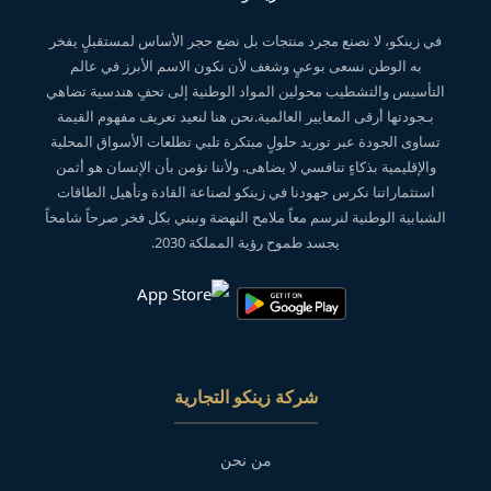
في زينكو، لا نصنع مجرد منتجات بل نضع حجر الأساس لمستقبلٍ يفخر
به الوطن نسعى بوعيٍ وشغف لأن نكون الاسم الأبرز في عالم
التأسيس والتشطيب محولين المواد الوطنية إلى تحفٍ هندسية تضاهي
بـجودتها أرقى المعايير العالمية.نحن هنا لنعيد تعريف مفهوم القيمة
تساوى الجودة عبر توريد حلولٍ مبتكرة تلبي تطلعات الأسواق المحلية
والإقليمية بذكاءٍ تنافسي لا يضاهى. ولأننا نؤمن بأن الإنسان هو أثمن
استثماراتنا نكرس جهودنا في زينكو لصناعة القادة وتأهيل الطاقات
الشبابية الوطنية لنرسم معاً ملامح النهضة ونبني بكل فخر صرحاً شامخاً
يجسد طموح رؤية المملكة 2030.
شركة زينكو التجارية
من نحن