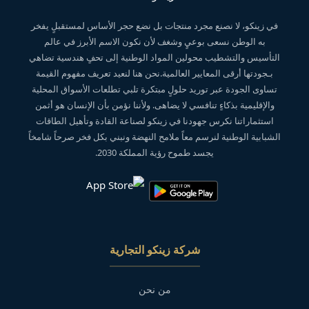
في زينكو، لا نصنع مجرد منتجات بل نضع حجر الأساس لمستقبلٍ يفخر
به الوطن نسعى بوعيٍ وشغف لأن نكون الاسم الأبرز في عالم
التأسيس والتشطيب محولين المواد الوطنية إلى تحفٍ هندسية تضاهي
بـجودتها أرقى المعايير العالمية.نحن هنا لنعيد تعريف مفهوم القيمة
تساوى الجودة عبر توريد حلولٍ مبتكرة تلبي تطلعات الأسواق المحلية
والإقليمية بذكاءٍ تنافسي لا يضاهى. ولأننا نؤمن بأن الإنسان هو أثمن
استثماراتنا نكرس جهودنا في زينكو لصناعة القادة وتأهيل الطاقات
الشبابية الوطنية لنرسم معاً ملامح النهضة ونبني بكل فخر صرحاً شامخاً
يجسد طموح رؤية المملكة 2030.
شركة زينكو التجارية
من نحن