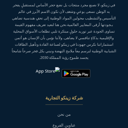
في زينكو، لا نصنع مجرد منتجات بل نضع حجر الأساس لمستقبلٍ يفخر
به الوطن نسعى بوعيٍ وشغف لأن نكون الاسم الأبرز في عالم
التأسيس والتشطيب محولين المواد الوطنية إلى تحفٍ هندسية تضاهي
بـجودتها أرقى المعايير العالمية.نحن هنا لنعيد تعريف مفهوم القيمة
تساوى الجودة عبر توريد حلولٍ مبتكرة تلبي تطلعات الأسواق المحلية
والإقليمية بذكاءٍ تنافسي لا يضاهى. ولأننا نؤمن بأن الإنسان هو أثمن
استثماراتنا نكرس جهودنا في زينكو لصناعة القادة وتأهيل الطاقات
الشبابية الوطنية لنرسم معاً ملامح النهضة ونبني بكل فخر صرحاً شامخاً
يجسد طموح رؤية المملكة 2030.
شركة زينكو التجارية
من نحن
عناوين الفروع