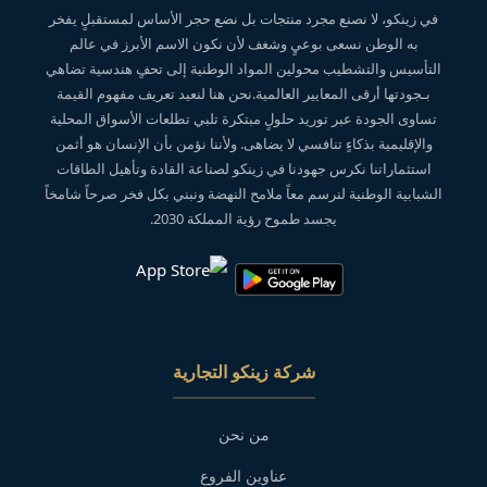
في زينكو، لا نصنع مجرد منتجات بل نضع حجر الأساس لمستقبلٍ يفخر
به الوطن نسعى بوعيٍ وشغف لأن نكون الاسم الأبرز في عالم
التأسيس والتشطيب محولين المواد الوطنية إلى تحفٍ هندسية تضاهي
بـجودتها أرقى المعايير العالمية.نحن هنا لنعيد تعريف مفهوم القيمة
تساوى الجودة عبر توريد حلولٍ مبتكرة تلبي تطلعات الأسواق المحلية
والإقليمية بذكاءٍ تنافسي لا يضاهى. ولأننا نؤمن بأن الإنسان هو أثمن
استثماراتنا نكرس جهودنا في زينكو لصناعة القادة وتأهيل الطاقات
الشبابية الوطنية لنرسم معاً ملامح النهضة ونبني بكل فخر صرحاً شامخاً
يجسد طموح رؤية المملكة 2030.
شركة زينكو التجارية
من نحن
عناوين الفروع