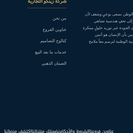
شركة زينكو التجارية
ه الوطن نسعى بوعيٍ وشغف لأن
من نحن
 إلى تحفٍ هندسية تضاهي
ى الجودة عبر توريد حلولٍ مبتكرة
عناوين الفروع
نؤمن بأن الإنسان هو أثمن
كتالوج التصاميم
ة الوطنية لنرسم معاً ملامح
خدمات ما بعد البيع
الضمان الذهبي
عناوين فروعنا
الشروط والأحكام
نضمنلك منتجاتنا
اكتشف منصاتنا