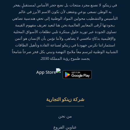
في زينكو، لا نصنع مجرد منتجات بل نضع حجر الأساس لمستقبلٍ يفخر
به الوطن نسعى بوعيٍ وشغف لأن نكون الاسم الأبرز في عالم
التأسيس والتشطيب محولين المواد الوطنية إلى تحفٍ هندسية تضاهي
بـجودتها أرقى المعايير العالمية.نحن هنا لنعيد تعريف مفهوم القيمة
تساوى الجودة عبر توريد حلولٍ مبتكرة تلبي تطلعات الأسواق المحلية
والإقليمية بذكاءٍ تنافسي لا يضاهى. ولأننا نؤمن بأن الإنسان هو أثمن
استثماراتنا نكرس جهودنا في زينكو لصناعة القادة وتأهيل الطاقات
الشبابية الوطنية لنرسم معاً ملامح النهضة ونبني بكل فخر صرحاً شامخاً
يجسد طموح رؤية المملكة 2030.
شركة زينكو التجارية
من نحن
عناوين الفروع