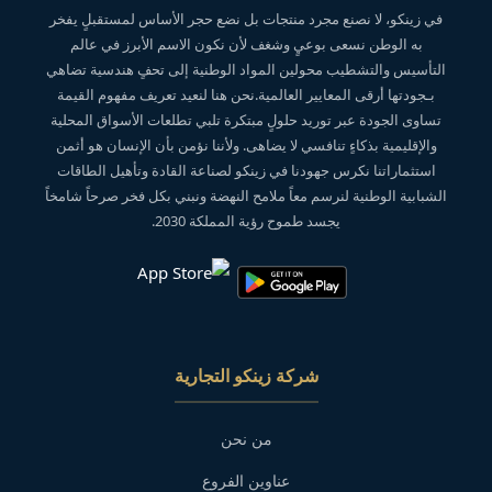
في زينكو، لا نصنع مجرد منتجات بل نضع حجر الأساس لمستقبلٍ يفخر
به الوطن نسعى بوعيٍ وشغف لأن نكون الاسم الأبرز في عالم
التأسيس والتشطيب محولين المواد الوطنية إلى تحفٍ هندسية تضاهي
بـجودتها أرقى المعايير العالمية.نحن هنا لنعيد تعريف مفهوم القيمة
تساوى الجودة عبر توريد حلولٍ مبتكرة تلبي تطلعات الأسواق المحلية
والإقليمية بذكاءٍ تنافسي لا يضاهى. ولأننا نؤمن بأن الإنسان هو أثمن
استثماراتنا نكرس جهودنا في زينكو لصناعة القادة وتأهيل الطاقات
الشبابية الوطنية لنرسم معاً ملامح النهضة ونبني بكل فخر صرحاً شامخاً
يجسد طموح رؤية المملكة 2030.
شركة زينكو التجارية
من نحن
عناوين الفروع