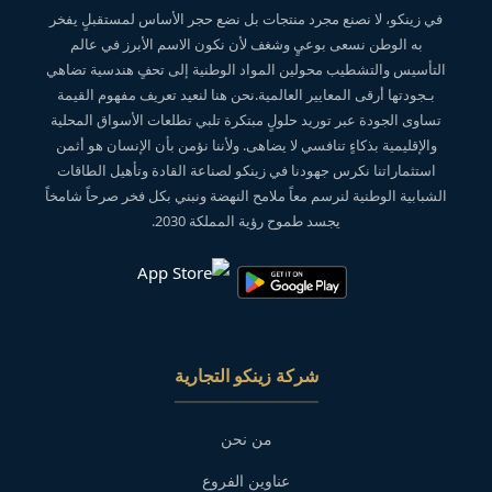
في زينكو، لا نصنع مجرد منتجات بل نضع حجر الأساس لمستقبلٍ يفخر
به الوطن نسعى بوعيٍ وشغف لأن نكون الاسم الأبرز في عالم
التأسيس والتشطيب محولين المواد الوطنية إلى تحفٍ هندسية تضاهي
بـجودتها أرقى المعايير العالمية.نحن هنا لنعيد تعريف مفهوم القيمة
تساوى الجودة عبر توريد حلولٍ مبتكرة تلبي تطلعات الأسواق المحلية
والإقليمية بذكاءٍ تنافسي لا يضاهى. ولأننا نؤمن بأن الإنسان هو أثمن
استثماراتنا نكرس جهودنا في زينكو لصناعة القادة وتأهيل الطاقات
الشبابية الوطنية لنرسم معاً ملامح النهضة ونبني بكل فخر صرحاً شامخاً
يجسد طموح رؤية المملكة 2030.
شركة زينكو التجارية
من نحن
عناوين الفروع