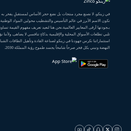
في زينكو، لا نصنع مجرد منتجات بل نضع حجر الأساس لمستقبلٍ يفخر ب
نكون الاسم الأبرز في عالم التأسيس والتشطيب محولين المواد الوطنية
بـجودتها أرقى المعايير العالمية.نحن هنا لنعيد تعريف مفهوم القيمة تساو
تلبي تطلعات الأسواق المحلية والإقليمية بذكاءٍ تنافسي لا يضاهى. ولأننا 
استثماراتنا نكرس جهودنا في زينكو لصناعة القادة وتأهيل الطاقات الشبابي
النهضة ونبني بكل فخر صرحاً شامخاً يجسد طموح رؤية المملكة 2030.