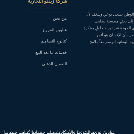
شركة زينكو التجارية
ه الوطن نسعى بوعيٍ وشغف لأن
من نحن
 إلى تحفٍ هندسية تضاهي
ى الجودة عبر توريد حلولٍ مبتكرة
عناوين الفروع
نؤمن بأن الإنسان هو أثمن
كتالوج التصاميم
ة الوطنية لنرسم معاً ملامح
خدمات ما بعد البيع
الضمان الذهبي
عناوين فروعنا
الشروط والأحكام
نضمنلك منتجاتنا
اكتشف منصاتنا