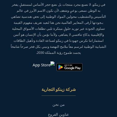
في زينكو، لا نصنع مجرد منتجات بل نضع حجر الأساس لمستقبلٍ يفخر
به الوطن نسعى بوعيٍ وشغف لأن نكون الاسم الأبرز في عالم
التأسيس والتشطيب محولين المواد الوطنية إلى تحفٍ هندسية تضاهي
بـجودتها أرقى المعايير العالمية.نحن هنا لنعيد تعريف مفهوم القيمة
تساوى الجودة عبر توريد حلولٍ مبتكرة تلبي تطلعات الأسواق المحلية
والإقليمية بذكاءٍ تنافسي لا يضاهى. ولأننا نؤمن بأن الإنسان هو أثمن
استثماراتنا نكرس جهودنا في زينكو لصناعة القادة وتأهيل الطاقات
الشبابية الوطنية لنرسم معاً ملامح النهضة ونبني بكل فخر صرحاً شامخاً
يجسد طموح رؤية المملكة 2030.
شركة زينكو التجارية
من نحن
عناوين الفروع