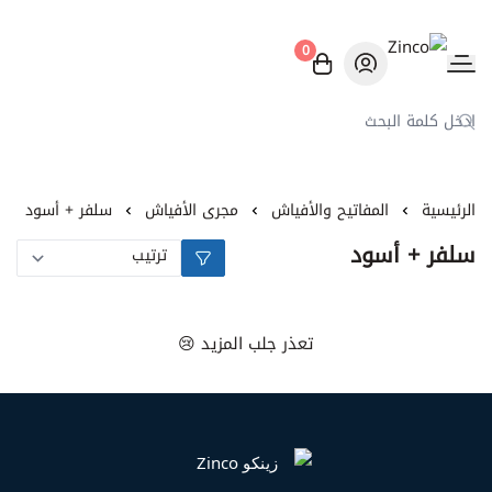
0
Zinco
الرئيسية
المفاتيح والأفياش
مجرى الأفياش
سلفر + أسود
سلفر + أسود
تعذر جلب المزيد 😢