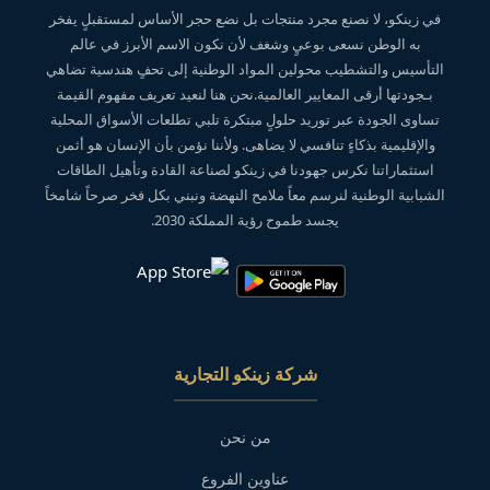
في زينكو، لا نصنع مجرد منتجات بل نضع حجر الأساس لمستقبلٍ يفخر
به الوطن نسعى بوعيٍ وشغف لأن نكون الاسم الأبرز في عالم
التأسيس والتشطيب محولين المواد الوطنية إلى تحفٍ هندسية تضاهي
بـجودتها أرقى المعايير العالمية.نحن هنا لنعيد تعريف مفهوم القيمة
تساوى الجودة عبر توريد حلولٍ مبتكرة تلبي تطلعات الأسواق المحلية
والإقليمية بذكاءٍ تنافسي لا يضاهى. ولأننا نؤمن بأن الإنسان هو أثمن
استثماراتنا نكرس جهودنا في زينكو لصناعة القادة وتأهيل الطاقات
الشبابية الوطنية لنرسم معاً ملامح النهضة ونبني بكل فخر صرحاً شامخاً
يجسد طموح رؤية المملكة 2030.
شركة زينكو التجارية
من نحن
عناوين الفروع