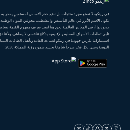
في زينكو، لا نصنع مجرد منتجات بل نضع حجر الأساس لمستقبلٍ يفخر ب
نكون الاسم الأبرز في عالم التأسيس والتشطيب محولين المواد الوطنية
بـجودتها أرقى المعايير العالمية.نحن هنا لنعيد تعريف مفهوم القيمة تساو
تلبي تطلعات الأسواق المحلية والإقليمية بذكاءٍ تنافسي لا يضاهى. ولأننا 
استثماراتنا نكرس جهودنا في زينكو لصناعة القادة وتأهيل الطاقات الشبابي
النهضة ونبني بكل فخر صرحاً شامخاً يجسد طموح رؤية المملكة 2030.