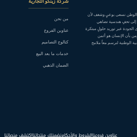
شركة زينكو التجارية
ه الوطن نسعى بوعيٍ وشغف لأن
من نحن
 إلى تحفٍ هندسية تضاهي
ى الجودة عبر توريد حلولٍ مبتكرة
عناوين الفروع
نؤمن بأن الإنسان هو أثمن
كتالوج التصاميم
ة الوطنية لنرسم معاً ملامح
خدمات ما بعد البيع
الضمان الذهبي
عناوين فروعنا
الشروط والأحكام
نضمنلك منتجاتنا
اكتشف منصاتنا