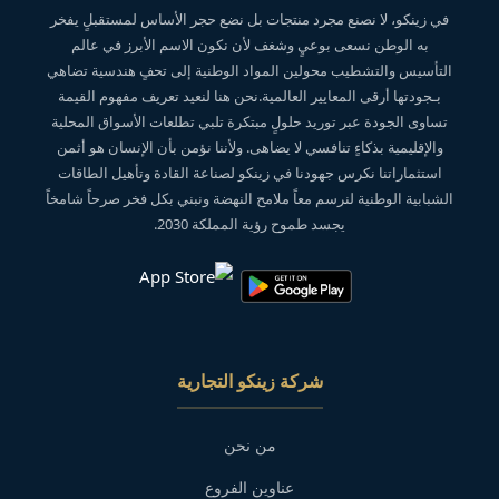
في زينكو، لا نصنع مجرد منتجات بل نضع حجر الأساس لمستقبلٍ يفخر
به الوطن نسعى بوعيٍ وشغف لأن نكون الاسم الأبرز في عالم
التأسيس والتشطيب محولين المواد الوطنية إلى تحفٍ هندسية تضاهي
بـجودتها أرقى المعايير العالمية.نحن هنا لنعيد تعريف مفهوم القيمة
تساوى الجودة عبر توريد حلولٍ مبتكرة تلبي تطلعات الأسواق المحلية
والإقليمية بذكاءٍ تنافسي لا يضاهى. ولأننا نؤمن بأن الإنسان هو أثمن
استثماراتنا نكرس جهودنا في زينكو لصناعة القادة وتأهيل الطاقات
الشبابية الوطنية لنرسم معاً ملامح النهضة ونبني بكل فخر صرحاً شامخاً
يجسد طموح رؤية المملكة 2030.
شركة زينكو التجارية
من نحن
عناوين الفروع