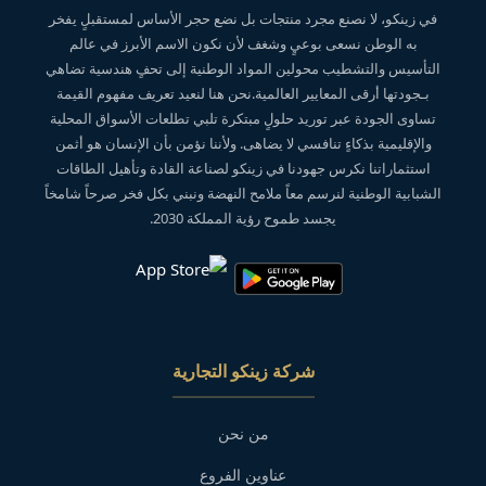
في زينكو، لا نصنع مجرد منتجات بل نضع حجر الأساس لمستقبلٍ يفخر
به الوطن نسعى بوعيٍ وشغف لأن نكون الاسم الأبرز في عالم
التأسيس والتشطيب محولين المواد الوطنية إلى تحفٍ هندسية تضاهي
بـجودتها أرقى المعايير العالمية.نحن هنا لنعيد تعريف مفهوم القيمة
تساوى الجودة عبر توريد حلولٍ مبتكرة تلبي تطلعات الأسواق المحلية
والإقليمية بذكاءٍ تنافسي لا يضاهى. ولأننا نؤمن بأن الإنسان هو أثمن
استثماراتنا نكرس جهودنا في زينكو لصناعة القادة وتأهيل الطاقات
الشبابية الوطنية لنرسم معاً ملامح النهضة ونبني بكل فخر صرحاً شامخاً
يجسد طموح رؤية المملكة 2030.
شركة زينكو التجارية
من نحن
عناوين الفروع