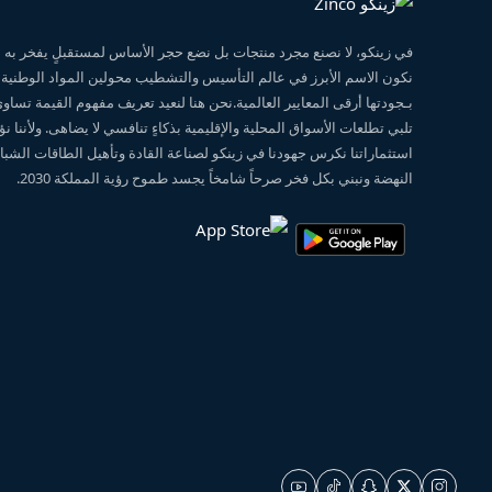
في زينكو، لا نصنع مجرد منتجات بل نضع حجر الأساس لمستقبلٍ يفخر ب
نكون الاسم الأبرز في عالم التأسيس والتشطيب محولين المواد الوطنية
بـجودتها أرقى المعايير العالمية.نحن هنا لنعيد تعريف مفهوم القيمة تساو
تلبي تطلعات الأسواق المحلية والإقليمية بذكاءٍ تنافسي لا يضاهى. ولأننا 
استثماراتنا نكرس جهودنا في زينكو لصناعة القادة وتأهيل الطاقات الشبابي
النهضة ونبني بكل فخر صرحاً شامخاً يجسد طموح رؤية المملكة 2030.