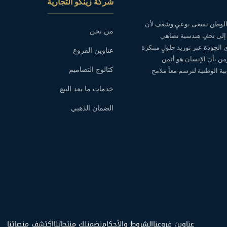
شركة زينكو التجارية
ه الوطن نسعى بوعيٍ وشغف لأن
من نحن
 إلى تحفٍ هندسية تضاهي
ى الجودة عبر توريد حلولٍ مبتكرة
عناوين الفروع
نؤمن بأن الإنسان هو أثمن
كتالوج التصاميم
ة الوطنية لنرسم معاً ملامح
خدمات ما بعد البيع
الضمان الذهبي
عناوين فروعنا
الشروط والأحكام
نضمنلك منتجاتنا
اكتشف منصاتنا