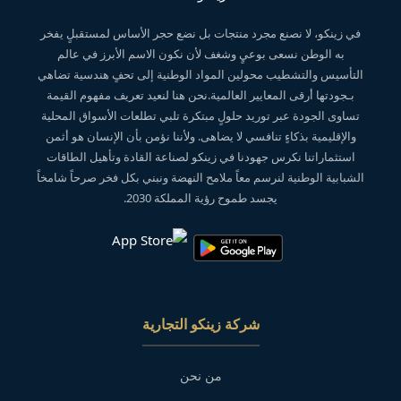
في زينكو، لا نصنع مجرد منتجات بل نضع حجر الأساس لمستقبلٍ يفخر
به الوطن نسعى بوعيٍ وشغف لأن نكون الاسم الأبرز في عالم
التأسيس والتشطيب محولين المواد الوطنية إلى تحفٍ هندسية تضاهي
بـجودتها أرقى المعايير العالمية.نحن هنا لنعيد تعريف مفهوم القيمة
تساوى الجودة عبر توريد حلولٍ مبتكرة تلبي تطلعات الأسواق المحلية
والإقليمية بذكاءٍ تنافسي لا يضاهى. ولأننا نؤمن بأن الإنسان هو أثمن
استثماراتنا نكرس جهودنا في زينكو لصناعة القادة وتأهيل الطاقات
الشبابية الوطنية لنرسم معاً ملامح النهضة ونبني بكل فخر صرحاً شامخاً
يجسد طموح رؤية المملكة 2030.
شركة زينكو التجارية
من نحن