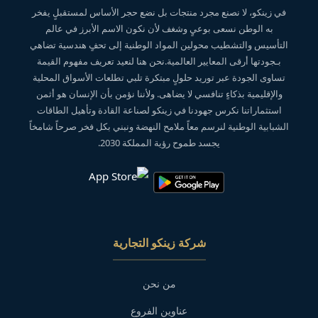
في زينكو، لا نصنع مجرد منتجات بل نضع حجر الأساس لمستقبلٍ يفخر
به الوطن نسعى بوعيٍ وشغف لأن نكون الاسم الأبرز في عالم
التأسيس والتشطيب محولين المواد الوطنية إلى تحفٍ هندسية تضاهي
بـجودتها أرقى المعايير العالمية.نحن هنا لنعيد تعريف مفهوم القيمة
تساوى الجودة عبر توريد حلولٍ مبتكرة تلبي تطلعات الأسواق المحلية
والإقليمية بذكاءٍ تنافسي لا يضاهى. ولأننا نؤمن بأن الإنسان هو أثمن
استثماراتنا نكرس جهودنا في زينكو لصناعة القادة وتأهيل الطاقات
الشبابية الوطنية لنرسم معاً ملامح النهضة ونبني بكل فخر صرحاً شامخاً
يجسد طموح رؤية المملكة 2030.
شركة زينكو التجارية
من نحن
عناوين الفروع