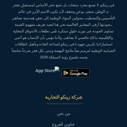
في زينكو، لا نصنع مجرد منتجات بل نضع حجر الأساس لمستقبلٍ يفخر
به الوطن نسعى بوعيٍ وشغف لأن نكون الاسم الأبرز في عالم
التأسيس والتشطيب محولين المواد الوطنية إلى تحفٍ هندسية تضاهي
بـجودتها أرقى المعايير العالمية.نحن هنا لنعيد تعريف مفهوم القيمة
تساوى الجودة عبر توريد حلولٍ مبتكرة تلبي تطلعات الأسواق المحلية
والإقليمية بذكاءٍ تنافسي لا يضاهى. ولأننا نؤمن بأن الإنسان هو أثمن
استثماراتنا نكرس جهودنا في زينكو لصناعة القادة وتأهيل الطاقات
الشبابية الوطنية لنرسم معاً ملامح النهضة ونبني بكل فخر صرحاً شامخاً
يجسد طموح رؤية المملكة 2030.
شركة زينكو التجارية
من نحن
عناوين الفروع