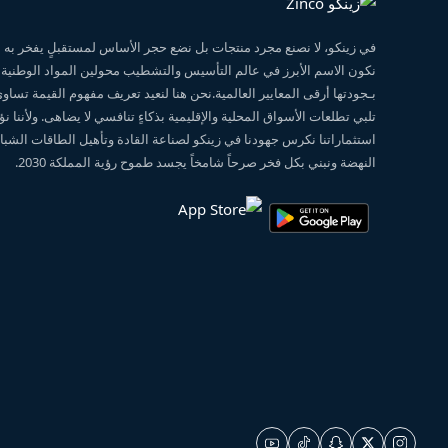
في زينكو، لا نصنع مجرد منتجات بل نضع حجر الأساس لمستقبلٍ يفخر ب
نكون الاسم الأبرز في عالم التأسيس والتشطيب محولين المواد الوطنية
بـجودتها أرقى المعايير العالمية.نحن هنا لنعيد تعريف مفهوم القيمة تساو
تلبي تطلعات الأسواق المحلية والإقليمية بذكاءٍ تنافسي لا يضاهى. ولأننا 
استثماراتنا نكرس جهودنا في زينكو لصناعة القادة وتأهيل الطاقات الشبابي
النهضة ونبني بكل فخر صرحاً شامخاً يجسد طموح رؤية المملكة 2030.