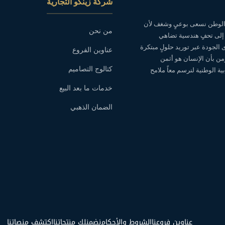
شركة زينكو التجارية
ه الوطن نسعى بوعيٍ وشغف لأن
من نحن
 إلى تحفٍ هندسية تضاهي
ى الجودة عبر توريد حلولٍ مبتكرة
عناوين الفروع
نؤمن بأن الإنسان هو أثمن
كتالوج التصاميم
ة الوطنية لنرسم معاً ملامح
خدمات ما بعد البيع
الضمان الذهبي
عناوين فروعنا
الشروط والأحكام
نضمنلك منتجاتنا
اكتشف منصاتنا