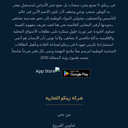
في زينكو، لا نصنع مجرد منتجات بل نضع حجر الأساس لمستقبلٍ يفخر
به الوطن نسعى بوعيٍ وشغف لأن نكون الاسم الأبرز في عالم
التأسيس والتشطيب محولين المواد الوطنية إلى تحفٍ هندسية تضاهي
بـجودتها أرقى المعايير العالمية.نحن هنا لنعيد تعريف مفهوم القيمة
تساوى الجودة عبر توريد حلولٍ مبتكرة تلبي تطلعات الأسواق المحلية
والإقليمية بذكاءٍ تنافسي لا يضاهى. ولأننا نؤمن بأن الإنسان هو أثمن
استثماراتنا نكرس جهودنا في زينكو لصناعة القادة وتأهيل الطاقات
الشبابية الوطنية لنرسم معاً ملامح النهضة ونبني بكل فخر صرحاً شامخاً
يجسد طموح رؤية المملكة 2030.
شركة زينكو التجارية
من نحن
عناوين الفروع