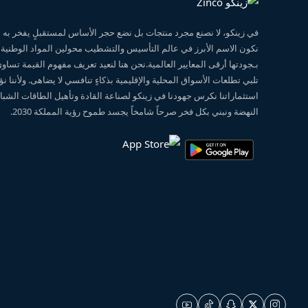
في زينكو، لا نصنع مجرد منتجات بل نضع حجر الأساس لمستقبلٍ يفخر ب
نكون الاسم الأبرز في عالم التأسيس والتشطيب محولين المواد الوطنية
بـجودتها أرقى المعايير العالمية.نحن هنا لنعيد تعريف مفهوم القيمة تساو
تلبي تطلعات الأسواق المحلية والإقليمية بذكاءٍ تنافسي لا يضاهى. ولأننا 
استثماراتنا نكرس جهودنا في زينكو لصناعة القادة وتأهيل الطاقات الشبابي
النهضة ونبني بكل فخر صرحاً شامخاً يجسد طموح رؤية المملكة 2030.