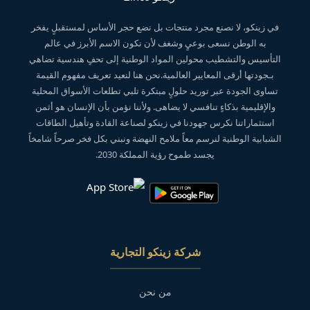
في زينكو، لا نصنع مجرد منتجات بل نضع حجر الأساس لمستقبلٍ يفخر
به الوطن نسعى بوعيٍ وشغف لأن نكون الاسم الأبرز في عالم
التأسيس والتشطيب محولين المواد الوطنية إلى تحفٍ هندسية تضاهي
بـجودتها أرقى المعايير العالمية.نحن هنا لنعيد تعريف مفهوم القيمة
تساوى الجودة عبر توريد حلولٍ مبتكرة تلبي تطلعات الأسواق المحلية
والإقليمية بذكاءٍ تنافسي لا يضاهى. ولأننا نؤمن بأن الإنسان هو أثمن
استثماراتنا نكرس جهودنا في زينكو لصناعة القادة وتأهيل الطاقات
الشبابية الوطنية لنرسم معاً ملامح النهضة ونبني بكل فخر صرحاً شامخاً
يجسد طموح رؤية المملكة 2030.
شركة زينكو التجارية
من نحن