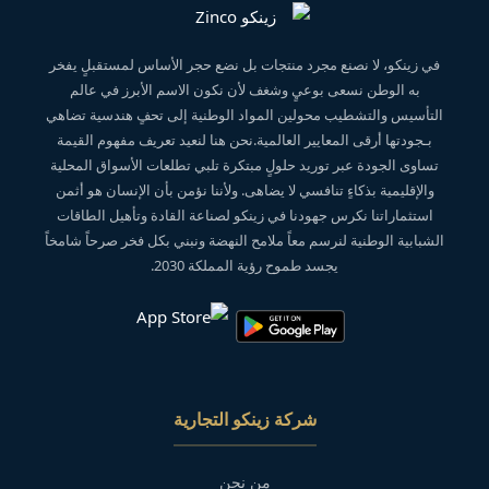
في زينكو، لا نصنع مجرد منتجات بل نضع حجر الأساس لمستقبلٍ يفخر
به الوطن نسعى بوعيٍ وشغف لأن نكون الاسم الأبرز في عالم
التأسيس والتشطيب محولين المواد الوطنية إلى تحفٍ هندسية تضاهي
بـجودتها أرقى المعايير العالمية.نحن هنا لنعيد تعريف مفهوم القيمة
تساوى الجودة عبر توريد حلولٍ مبتكرة تلبي تطلعات الأسواق المحلية
والإقليمية بذكاءٍ تنافسي لا يضاهى. ولأننا نؤمن بأن الإنسان هو أثمن
استثماراتنا نكرس جهودنا في زينكو لصناعة القادة وتأهيل الطاقات
الشبابية الوطنية لنرسم معاً ملامح النهضة ونبني بكل فخر صرحاً شامخاً
يجسد طموح رؤية المملكة 2030.
شركة زينكو التجارية
من نحن