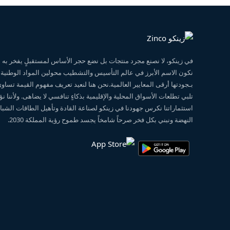
في زينكو، لا نصنع مجرد منتجات بل نضع حجر الأساس لمستقبلٍ يفخر ب
نكون الاسم الأبرز في عالم التأسيس والتشطيب محولين المواد الوطنية
بـجودتها أرقى المعايير العالمية.نحن هنا لنعيد تعريف مفهوم القيمة تساو
تلبي تطلعات الأسواق المحلية والإقليمية بذكاءٍ تنافسي لا يضاهى. ولأننا 
استثماراتنا نكرس جهودنا في زينكو لصناعة القادة وتأهيل الطاقات الشبابي
النهضة ونبني بكل فخر صرحاً شامخاً يجسد طموح رؤية المملكة 2030.