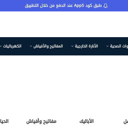
طبق كود App5 عند الدفع من خلال التطبيق
وات الصحية
الأنارة الخارجية
المفاتيح والأفياش
الكهربائيات
ل
الأباليك
مفاتيح وأفياش
الحيا