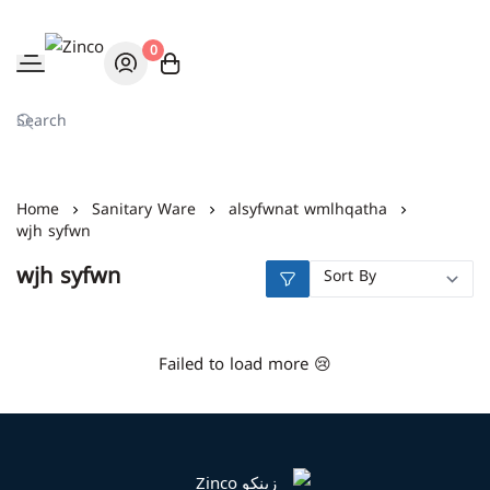
0
Zinco
Home
Sanitary Ware
alsyfwnat wmlhqatha
wjh syfwn
wjh syfwn
Failed to load more 😢