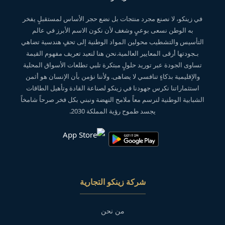
في زينكو، لا نصنع مجرد منتجات بل نضع حجر الأساس لمستقبلٍ يفخر
به الوطن نسعى بوعيٍ وشغف لأن نكون الاسم الأبرز في عالم
التأسيس والتشطيب محولين المواد الوطنية إلى تحفٍ هندسية تضاهي
بـجودتها أرقى المعايير العالمية.نحن هنا لنعيد تعريف مفهوم القيمة
تساوى الجودة عبر توريد حلولٍ مبتكرة تلبي تطلعات الأسواق المحلية
والإقليمية بذكاءٍ تنافسي لا يضاهى. ولأننا نؤمن بأن الإنسان هو أثمن
استثماراتنا نكرس جهودنا في زينكو لصناعة القادة وتأهيل الطاقات
الشبابية الوطنية لنرسم معاً ملامح النهضة ونبني بكل فخر صرحاً شامخاً
يجسد طموح رؤية المملكة 2030.
شركة زينكو التجارية
من نحن