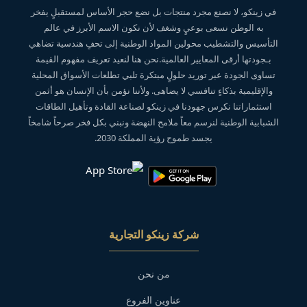
في زينكو، لا نصنع مجرد منتجات بل نضع حجر الأساس لمستقبلٍ يفخر
به الوطن نسعى بوعيٍ وشغف لأن نكون الاسم الأبرز في عالم
التأسيس والتشطيب محولين المواد الوطنية إلى تحفٍ هندسية تضاهي
بـجودتها أرقى المعايير العالمية.نحن هنا لنعيد تعريف مفهوم القيمة
تساوى الجودة عبر توريد حلولٍ مبتكرة تلبي تطلعات الأسواق المحلية
والإقليمية بذكاءٍ تنافسي لا يضاهى. ولأننا نؤمن بأن الإنسان هو أثمن
استثماراتنا نكرس جهودنا في زينكو لصناعة القادة وتأهيل الطاقات
الشبابية الوطنية لنرسم معاً ملامح النهضة ونبني بكل فخر صرحاً شامخاً
يجسد طموح رؤية المملكة 2030.
شركة زينكو التجارية
من نحن
عناوين الفروع