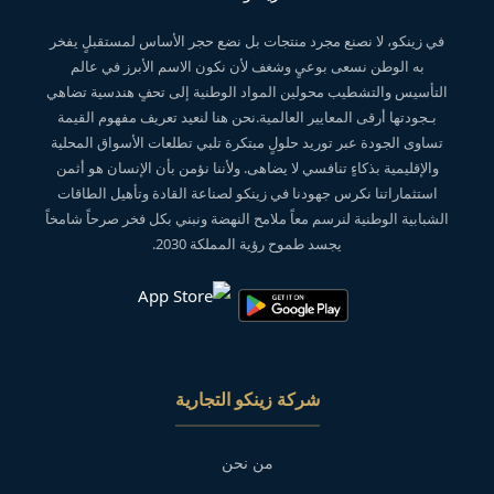
في زينكو، لا نصنع مجرد منتجات بل نضع حجر الأساس لمستقبلٍ يفخر
به الوطن نسعى بوعيٍ وشغف لأن نكون الاسم الأبرز في عالم
التأسيس والتشطيب محولين المواد الوطنية إلى تحفٍ هندسية تضاهي
بـجودتها أرقى المعايير العالمية.نحن هنا لنعيد تعريف مفهوم القيمة
تساوى الجودة عبر توريد حلولٍ مبتكرة تلبي تطلعات الأسواق المحلية
والإقليمية بذكاءٍ تنافسي لا يضاهى. ولأننا نؤمن بأن الإنسان هو أثمن
استثماراتنا نكرس جهودنا في زينكو لصناعة القادة وتأهيل الطاقات
الشبابية الوطنية لنرسم معاً ملامح النهضة ونبني بكل فخر صرحاً شامخاً
يجسد طموح رؤية المملكة 2030.
شركة زينكو التجارية
من نحن