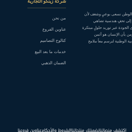
شركة زينكو التجارية
ه الوطن نسعى بوعيٍ وشغف لأن
من نحن
 إلى تحفٍ هندسية تضاهي
ى الجودة عبر توريد حلولٍ مبتكرة
عناوين الفروع
نؤمن بأن الإنسان هو أثمن
كتالوج التصاميم
ة الوطنية لنرسم معاً ملامح
خدمات ما بعد البيع
الضمان الذهبي
اكتشف منصاتنا
نضمنلك منتجاتنا
الشروط والأحكام
عناوين فروعنا