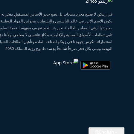
في زينكو، لا نصنع مجرد منتجات بل نضع حجر الأساس لمستقبلٍ يفخر ب
نكون الاسم الأبرز في عالم التأسيس والتشطيب محولين المواد الوطنية
بـجودتها أرقى المعايير العالمية.نحن هنا لنعيد تعريف مفهوم القيمة تساو
تلبي تطلعات الأسواق المحلية والإقليمية بذكاءٍ تنافسي لا يضاهى. ولأننا 
استثماراتنا نكرس جهودنا في زينكو لصناعة القادة وتأهيل الطاقات الشبابي
النهضة ونبني بكل فخر صرحاً شامخاً يجسد طموح رؤية المملكة 2030.
English