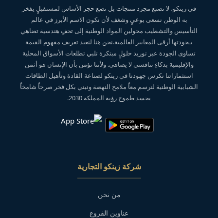
في زينكو، لا نصنع مجرد منتجات بل نضع حجر الأساس لمستقبلٍ يفخر
به الوطن نسعى بوعيٍ وشغف لأن نكون الاسم الأبرز في عالم
التأسيس والتشطيب محولين المواد الوطنية إلى تحفٍ هندسية تضاهي
بـجودتها أرقى المعايير العالمية.نحن هنا لنعيد تعريف مفهوم القيمة
تساوى الجودة عبر توريد حلولٍ مبتكرة تلبي تطلعات الأسواق المحلية
والإقليمية بذكاءٍ تنافسي لا يضاهى. ولأننا نؤمن بأن الإنسان هو أثمن
استثماراتنا نكرس جهودنا في زينكو لصناعة القادة وتأهيل الطاقات
الشبابية الوطنية لنرسم معاً ملامح النهضة ونبني بكل فخر صرحاً شامخاً
يجسد طموح رؤية المملكة 2030.
شركة زينكو التجارية
من نحن
عناوين الفروع