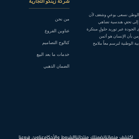
شركة زينكو التجارية
ه الوطن نسعى بوعيٍ وشغف لأن
من نحن
 إلى تحفٍ هندسية تضاهي
ى الجودة عبر توريد حلولٍ مبتكرة
عناوين الفروع
نؤمن بأن الإنسان هو أثمن
كتالوج التصاميم
ة الوطنية لنرسم معاً ملامح
خدمات ما بعد البيع
الضمان الذهبي
اكتشف منصاتنا
نضمنلك منتجاتنا
الشروط والأحكام
عناوين فروعنا