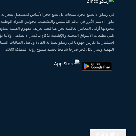
في زينكو، لا نصنع مجرد منتجات بل نضع حجر الأساس لمستقبلٍ يفخر ب
نكون الاسم الأبرز في عالم التأسيس والتشطيب محولين المواد الوطنية
بـجودتها أرقى المعايير العالمية.نحن هنا لنعيد تعريف مفهوم القيمة تساو
تلبي تطلعات الأسواق المحلية والإقليمية بذكاءٍ تنافسي لا يضاهى. ولأننا 
استثماراتنا نكرس جهودنا في زينكو لصناعة القادة وتأهيل الطاقات الشبابي
النهضة ونبني بكل فخر صرحاً شامخاً يجسد طموح رؤية المملكة 2030.
English