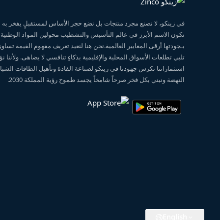
في زينكو، لا نصنع مجرد منتجات بل نضع حجر الأساس لمستقبلٍ يفخر ب
نكون الاسم الأبرز في عالم التأسيس والتشطيب محولين المواد الوطنية
بـجودتها أرقى المعايير العالمية.نحن هنا لنعيد تعريف مفهوم القيمة تساو
تلبي تطلعات الأسواق المحلية والإقليمية بذكاءٍ تنافسي لا يضاهى. ولأننا 
استثماراتنا نكرس جهودنا في زينكو لصناعة القادة وتأهيل الطاقات الشبابي
النهضة ونبني بكل فخر صرحاً شامخاً يجسد طموح رؤية المملكة 2030.
English