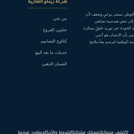
شركة زينكو التجارية
ه الوطن نسعى بوعيٍ وشغف لأن
من نحن
 إلى تحفٍ هندسية تضاهي
ى الجودة عبر توريد حلولٍ مبتكرة
عناوين الفروع
نؤمن بأن الإنسان هو أثمن
كتالوج التصاميم
ة الوطنية لنرسم معاً ملامح
خدمات ما بعد البيع
الضمان الذهبي
اكتشف منصاتنا
نضمنلك منتجاتنا
الشروط والأحكام
عناوين فروعنا