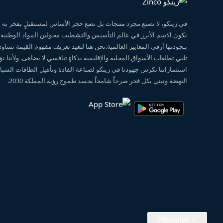
في زينكو، لا نصنع مجرد منتجات بل نضع حجر الأساس لمستقبلٍ يفخر ب
نكون الاسم الأبرز في عالم التأسيس والتشطيب محولين المواد الوطنية
بـجودتها أرقى المعايير العالمية.نحن هنا لنعيد تعريف مفهوم القيمة تساو
تلبي تطلعات الأسواق المحلية والإقليمية بذكاءٍ تنافسي لا يضاهى. ولأننا 
استثماراتنا نكرس جهودنا في زينكو لصناعة القادة وتأهيل الطاقات الشبابي
النهضة ونبني بكل فخر صرحاً شامخاً يجسد طموح رؤية المملكة 2030.
English