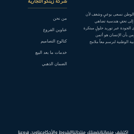
شركة زينكو التجارية
ه الوطن نسعى بوعيٍ وشغف لأن
من نحن
 إلى تحفٍ هندسية تضاهي
ى الجودة عبر توريد حلولٍ مبتكرة
عناوين الفروع
نؤمن بأن الإنسان هو أثمن
كتالوج التصاميم
ة الوطنية لنرسم معاً ملامح
خدمات ما بعد البيع
الضمان الذهبي
اكتشف منصاتنا
نضمنلك منتجاتنا
الشروط والأحكام
عناوين فروعنا