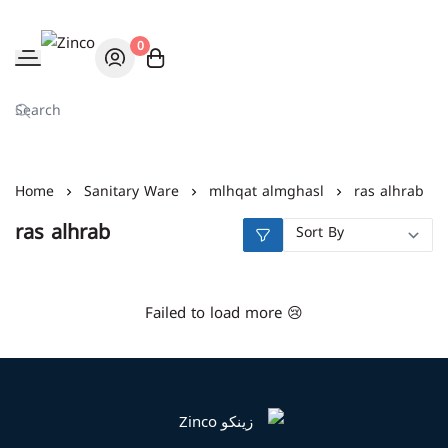
0
Zinco
Home
Sanitary Ware
mlhqat almghasl
ras alhrab
ras alhrab
Failed to load more 😢