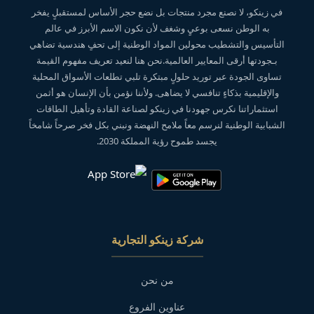
في زينكو، لا نصنع مجرد منتجات بل نضع حجر الأساس لمستقبلٍ يفخر
به الوطن نسعى بوعيٍ وشغف لأن نكون الاسم الأبرز في عالم
التأسيس والتشطيب محولين المواد الوطنية إلى تحفٍ هندسية تضاهي
بـجودتها أرقى المعايير العالمية.نحن هنا لنعيد تعريف مفهوم القيمة
تساوى الجودة عبر توريد حلولٍ مبتكرة تلبي تطلعات الأسواق المحلية
والإقليمية بذكاءٍ تنافسي لا يضاهى. ولأننا نؤمن بأن الإنسان هو أثمن
استثماراتنا نكرس جهودنا في زينكو لصناعة القادة وتأهيل الطاقات
الشبابية الوطنية لنرسم معاً ملامح النهضة ونبني بكل فخر صرحاً شامخاً
يجسد طموح رؤية المملكة 2030.
شركة زينكو التجارية
من نحن
عناوين الفروع