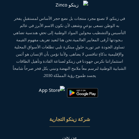
في زينكو، لا نصنع مجرد منتجات بل نضع حجر الأساس لمستقبلٍ يفخر
به الوطن نسعى بوعيٍ وشغف لأن نكون الاسم الأبرز في عالم
التأسيس والتشطيب محولين المواد الوطنية إلى تحفٍ هندسية تضاهي
بـجودتها أرقى المعايير العالمية.نحن هنا لنعيد تعريف مفهوم القيمة
تساوى الجودة عبر توريد حلولٍ مبتكرة تلبي تطلعات الأسواق المحلية
والإقليمية بذكاءٍ تنافسي لا يضاهى. ولأننا نؤمن بأن الإنسان هو أثمن
استثماراتنا نكرس جهودنا في زينكو لصناعة القادة وتأهيل الطاقات
الشبابية الوطنية لنرسم معاً ملامح النهضة ونبني بكل فخر صرحاً شامخاً
يجسد طموح رؤية المملكة 2030.
شركة زينكو التجارية
من نحن